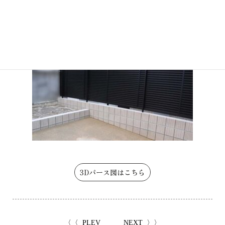
3Dパース図はこちら
〈〈
〉〉
PLEV
NEXT