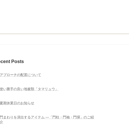
cent Posts
アプローチの配置について
使い勝手の良い地被類「タマリュウ」
夏期休業日のお知らせ
門まわりを演出するアイテム ―「門柱・門袖・門塀」のご紹
介