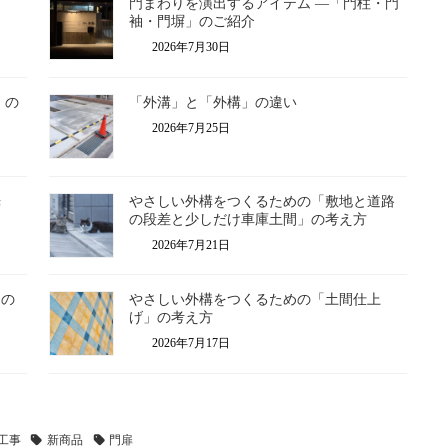
門まわりを演出するアイテム ―「門柱・門
袖・門塀」のご紹介
2026年7月30日
」の
「外溝」と「外構」の違い
2026年7月25日
光
やさしい外構をつくるための「敷地と道路
の段差と少しだけ車庫土間」の考え方
2026年7月21日
」の
やさしい外構をつくるための「土間仕上
げ」の考え方
2026年7月17日
工事
新商品
門扉