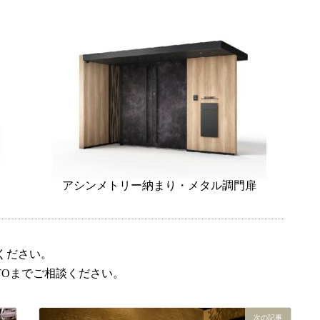
アシンメトリー納まり・メタル調門扉
ください。
OTOまでご相談ください。
またまたです。またです。
次の記事