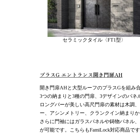
セラミックタイル〈FT1型〉
また
プラスG エントランス開き門扉AH
開き門扉AHと大型ルーフのプラスGを組み
3つの納まりと3種の門扉、3デザインのパ
ロングバーが美しい高尺門扉の素材は木調、
ー、アシンメトリー、クランクイン納まりか
さらに門袖にはガラスパネルや鋳物パネル、
が可能です。こちらもFamiLock対応商品で