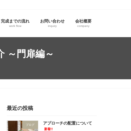
完成までの流れ
お問い合わせ
会社概要
work flow
inquiry
company
紹介 ～門扉編～
最近の投稿
アプローチの配置について
ブログ
新着!!