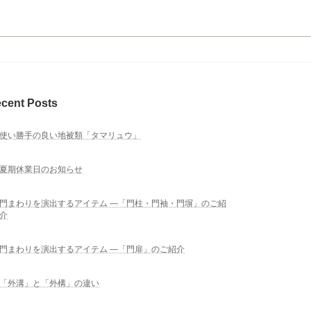
cent Posts
使い勝手の良い地被類「タマリュウ」
夏期休業日のお知らせ
門まわりを演出するアイテム ―「門柱・門袖・門塀」のご紹
介
門まわりを演出するアイテム ―「門扉」のご紹介
「外溝」と「外構」の違い