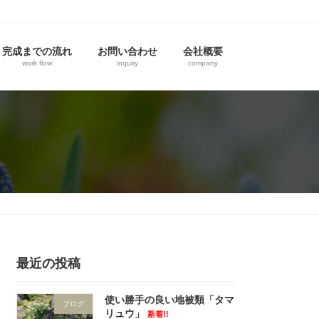
完成までの流れ
お問い合わせ
会社概要
work flow
inquiry
company
最近の投稿
使い勝手の良い地被類「タマ
ブログ
リュウ」
新着!!