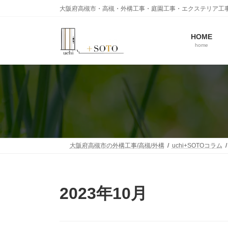
コ
ナ
大阪府高槻市・高槻・外構工事・庭園工事・エクステリア工
ン
ビ
テ
ゲ
ン
ー
HOME
home
ツ
シ
へ
ョ
ス
ン
キ
に
ッ
移
プ
動
大阪府高槻市の外構工事/高槻/外構
uchi+SOTOコラム
2023年10月