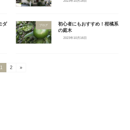
2023年10月18日
モダ
初心者にもおすすめ！柑橘系
ブログ
の庭木
2023年10月16日
固
1
固
2
»
定
定
ペ
ペ
ー
ー
ジ
ジ