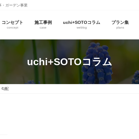
事・ガーデン事業
コンセプト
施工事例
uchi+SOTOコラム
プラン集
concept
case
weblog
plans
uchi+SOTOコラム
勾配