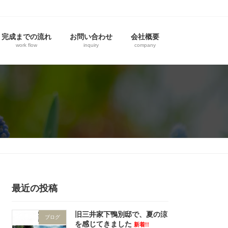
完成までの流れ
お問い合わせ
会社概要
work flow
inquiry
company
最近の投稿
旧三井家下鴨別邸で、夏の涼
ブログ
を感じてきました
新着!!