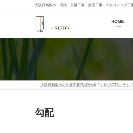
コ
ナ
大阪府高槻市・高槻・外構工事・庭園工事・エクステリア工
ン
ビ
テ
ゲ
ン
ー
HOME
home
ツ
シ
へ
ョ
ス
ン
キ
に
ッ
移
プ
動
大阪府高槻市の外構工事/高槻/外構
uchi+SOTOコラム
勾配