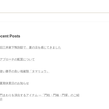
cent Posts
旧三井家下鴨別邸で、夏の涼を感じてきました
アプローチの配置について
使い勝手の良い地被類「タマリュウ」
夏期休業日のお知らせ
門まわりを演出するアイテム ―「門柱・門袖・門塀」のご紹
介