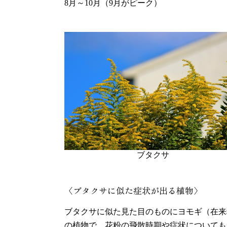
8月～10月（9月がピーク）
ブタクサ
〈ブタクサに似た症状が出る植物〉
ブタクサに似た見た目のものにヨモギ（在来
の植物で、花粉の飛散時期や症状についても