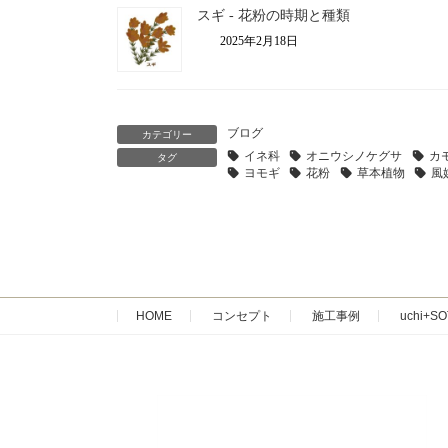
スギ ‐ 花粉の時期と種類
2025年2月18日
ブログ
カテゴリー
イネ科
オニウシノケグサ
カ
タグ
ヨモギ
花粉
草本植物
風
HOME
コンセプト
施工事例
uchi+