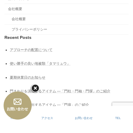
会社概要
会社概要
プライバシーポリシー
Recent Posts
アプローチの配置について
使い勝手の良い地被類「タマリュウ」
夏期休業日のお知らせ
門まわりを演出するアイテム ―「門柱・門袖・門塀」のご紹介
門まわりを演出するアイテム ―「門扉」のご紹介
HOME
アクセス
お問い合わせ
TEL
Copyright © 高槻市の外構工事｜高槻｜外構｜エクステリア｜uchi+SOTO（うちぷ
らすそと） All Rights Reserved.