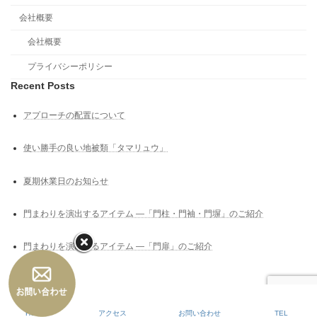
会社概要
会社概要
プライバシーポリシー
Recent Posts
アプローチの配置について
使い勝手の良い地被類「タマリュウ」
夏期休業日のお知らせ
門まわりを演出するアイテム ―「門柱・門袖・門塀」のご紹介
門まわりを演出するアイテム ―「門扉」のご紹介
Copyright © 高槻市の外構工事｜高槻｜外構｜エクステリア｜uchi+SOTO（うちぷ
らすそと） All Rights Reserved.
HOME
アクセス
お問い合わせ
TEL