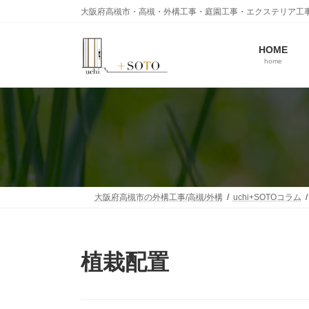
コ
ナ
大阪府高槻市・高槻・外構工事・庭園工事・エクステリア工
ン
ビ
テ
ゲ
ン
ー
HOME
home
ツ
シ
へ
ョ
ス
ン
キ
に
ッ
移
プ
動
大阪府高槻市の外構工事/高槻/外構
uchi+SOTOコラム
植栽配置