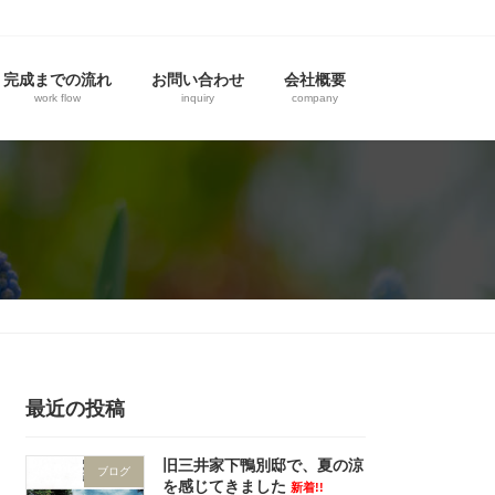
完成までの流れ
お問い合わせ
会社概要
work flow
inquiry
company
最近の投稿
旧三井家下鴨別邸で、夏の涼
ブログ
を感じてきました
新着!!