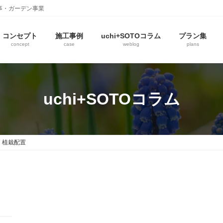
事・ガーデン事業
コンセプト
施工事例
uchi+SOTOコラム
プラン集
concept
case
weblog
plans
uchi+SOTOコラム
植栽配置