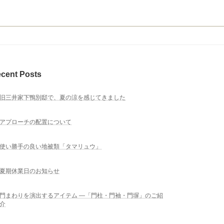
cent Posts
旧三井家下鴨別邸で、夏の涼を感じてきました
アプローチの配置について
使い勝手の良い地被類「タマリュウ」
夏期休業日のお知らせ
門まわりを演出するアイテム ―「門柱・門袖・門塀」のご紹
介