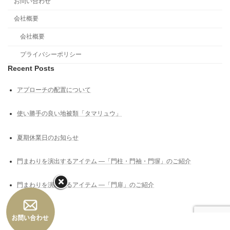
お問い合わせ
会社概要
会社概要
プライバシーポリシー
Recent Posts
アプローチの配置について
使い勝手の良い地被類「タマリュウ」
夏期休業日のお知らせ
門まわりを演出するアイテム ―「門柱・門袖・門塀」のご紹介
門まわりを演出するアイテム ―「門扉」のご紹介
Copyright © 高槻市の外構工事｜高槻｜外構｜エクステリア｜uchi+SOTO（うちぷ
らすそと） All Rights Reserved.