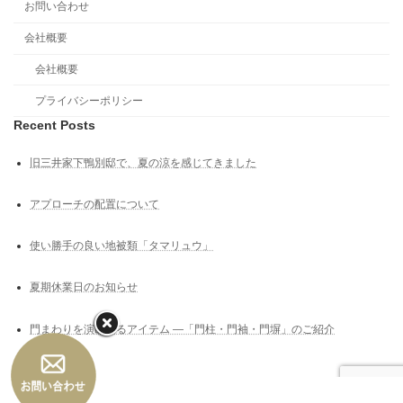
お問い合わせ
会社概要
会社概要
プライバシーポリシー
Recent Posts
旧三井家下鴨別邸で、夏の涼を感じてきました
アプローチの配置について
使い勝手の良い地被類「タマリュウ」
夏期休業日のお知らせ
門まわりを演出するアイテム ―「門柱・門袖・門塀」のご紹介
Copyright © 高槻市の外構工事｜高槻｜外構｜エクステリア｜uchi+SOTO（うちぷ