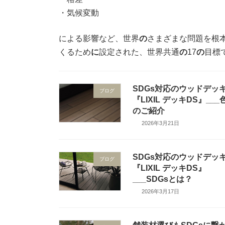
・気候変動
による影響など、世界
の
さまざまな問題を根
くるため
に
設定された、世界共通
の
17
の
目標
SDGs対応のウッドデッ
ブログ
『LIXIL デッキDS』___
のご紹介
2026年3月21日
SDGs対応のウッドデッ
ブログ
『LIXIL デッキDS』
___SDGsとは？
2026年3月17日