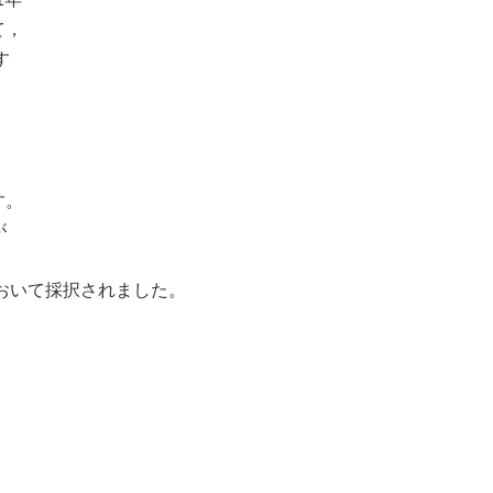
て，
す
す。
が
において採択されました。