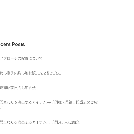
cent Posts
アプローチの配置について
使い勝手の良い地被類「タマリュウ」
夏期休業日のお知らせ
門まわりを演出するアイテム ―「門柱・門袖・門塀」のご紹
介
門まわりを演出するアイテム ―「門扉」のご紹介