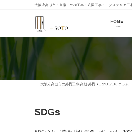
コ
ナ
大阪府高槻市・高槻・外構工事・庭園工事・エクステリア工
ン
ビ
テ
ゲ
ン
ー
HOME
home
ツ
シ
へ
ョ
ス
ン
キ
に
ッ
移
プ
動
大阪府高槻市の外構工事/高槻/外構
uchi+SOTOコラム
SDGs
SDGsとは（持続可能な開発目標）とは，200