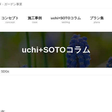
事・ガーデン事業
コンセプト
施工事例
uchi+SOTOコラム
プラン集
concept
case
weblog
plans
uchi+SOTOコラム
SDGs
1年