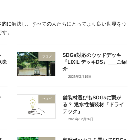
本
的に
解決し、すべて
の
人たちにとってより良い世界をつ
です。
キ
SDGs対応のウッドデッキ
ブログ
色味
『LIXIL デッキDS』___ご紹
介
2026年3月19日
キ
舗装材選びもSDGsに繋が
ブログ
る？‐透水性舗装材「ドライ
テック」
2023年12月26日