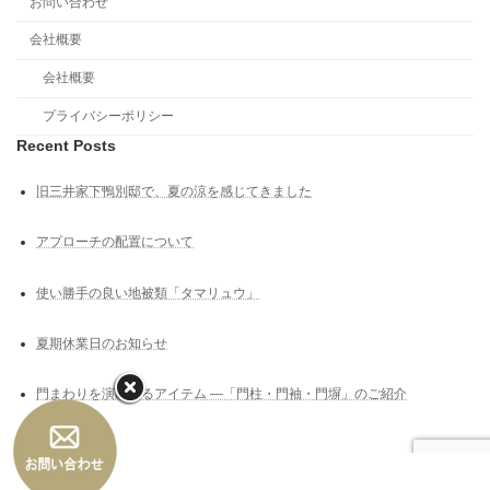
お問い合わせ
会社概要
会社概要
プライバシーポリシー
Recent Posts
旧三井家下鴨別邸で、夏の涼を感じてきました
アプローチの配置について
使い勝手の良い地被類「タマリュウ」
夏期休業日のお知らせ
門まわりを演出するアイテム ―「門柱・門袖・門塀」のご紹介
Copyright © 高槻市の外構工事｜高槻｜外構｜エクステリア｜uchi+SOTO（うちぷ
らすそと） All Rights Reserved.