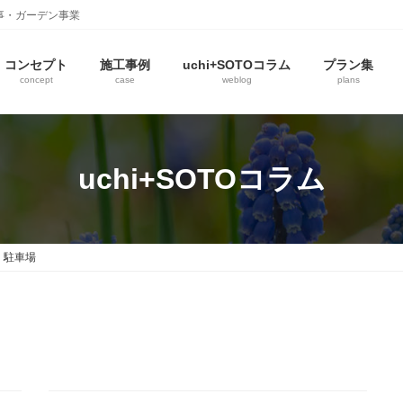
事・ガーデン事業
コンセプト
施工事例
uchi+SOTOコラム
プラン集
concept
case
weblog
plans
uchi+SOTOコラム
駐車場