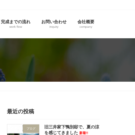
完成までの流れ
お問い合わせ
会社概要
work flow
inquiry
company
最近の投稿
旧三井家下鴨別邸で、夏の涼
ブログ
を感じてきました
新着!!