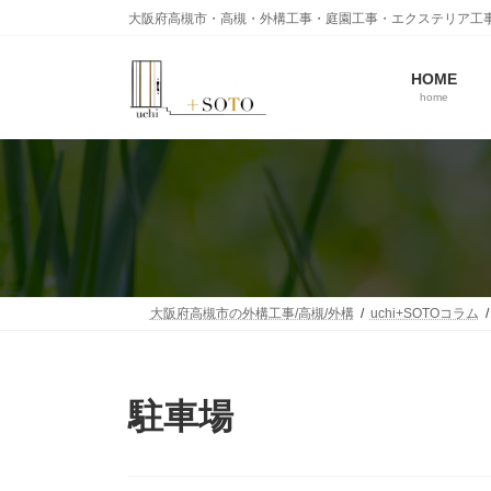
コ
ナ
大阪府高槻市・高槻・外構工事・庭園工事・エクステリア工
ン
ビ
テ
ゲ
ン
ー
HOME
home
ツ
シ
へ
ョ
ス
ン
キ
に
ッ
移
プ
動
大阪府高槻市の外構工事/高槻/外構
uchi+SOTOコラム
駐車場