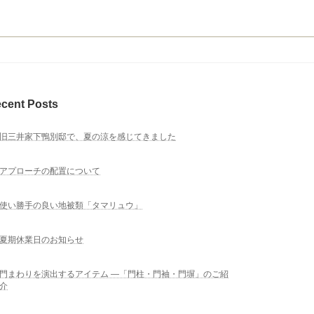
cent Posts
旧三井家下鴨別邸で、夏の涼を感じてきました
アプローチの配置について
使い勝手の良い地被類「タマリュウ」
夏期休業日のお知らせ
門まわりを演出するアイテム ―「門柱・門袖・門塀」のご紹
介