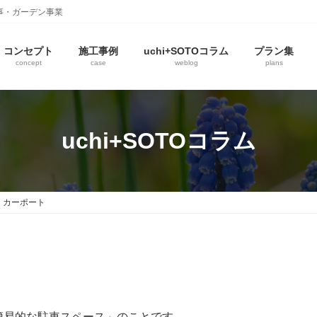
事・ガーデン事業
コンセプト
施工事例
uchi+SOTOコラム
プラン集
concept
case
weblog
plans
uchi+SOTOコラム
カーポート
簡易的な駐車スペース」のことです。