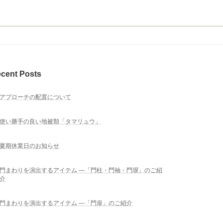
cent Posts
アプローチの配置について
使い勝手の良い地被類「タマリュウ」
夏期休業日のお知らせ
門まわりを演出するアイテム ―「門柱・門袖・門塀」のご紹
介
門まわりを演出するアイテム ―「門扉」のご紹介