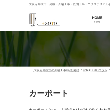
コ
ナ
大阪府高槻市・高槻・外構工事・庭園工事・エクステリア工
ン
ビ
テ
ゲ
ン
ー
HOME
home
ツ
シ
へ
ョ
ス
ン
キ
に
ッ
移
プ
動
大阪府高槻市の外構工事/高槻/外構
uchi+SOTOコラム
カーポート
カーポートとは、「屋根と柱だけで作られた