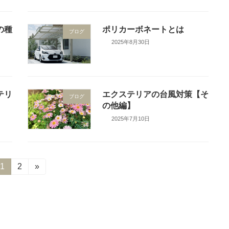
の種
ポリカーボネートとは
ブログ
2025年8月30日
テリ
エクステリアの台風対策【そ
ブログ
の他編】
2025年7月10日
固
1
固
2
»
定
定
ペ
ペ
ー
ー
ジ
ジ