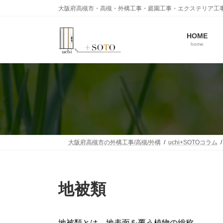
コ
ナ
大阪府高槻市・高槻・外構工事・庭園工事・エクステリア工
ン
ビ
テ
ゲ
ン
ー
HOME
home
ツ
シ
へ
ョ
ス
ン
キ
に
ッ
移
プ
動
大阪府高槻市の外構工事/高槻/外構
uchi+SOTOコラム
地被類
地被類とは、地表面を覆う植物の総称。