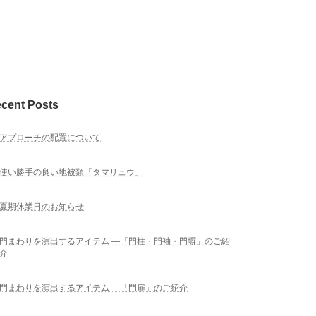
cent Posts
アプローチの配置について
使い勝手の良い地被類「タマリュウ」
夏期休業日のお知らせ
門まわりを演出するアイテム ―「門柱・門袖・門塀」のご紹
介
門まわりを演出するアイテム ―「門扉」のご紹介