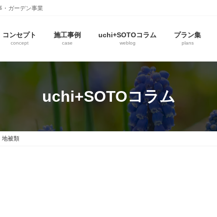
事・ガーデン事業
コンセプト
施工事例
uchi+SOTOコラム
プラン集
concept
case
weblog
plans
uchi+SOTOコラム
地被類