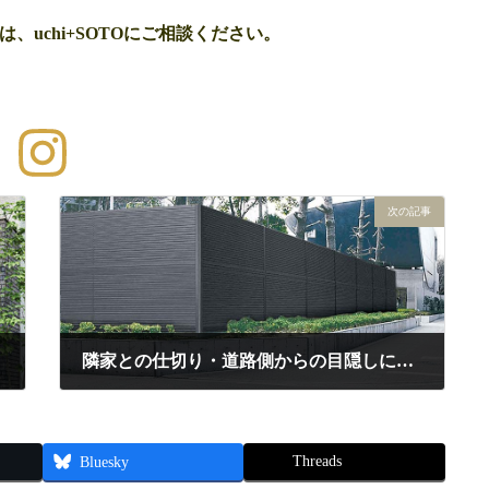
uchi+SOTOにご相談ください。
またです。 また
次の記事
隣家との仕切り・道路側からの目隠しについて
2026年5月26日
Threads
Bluesky