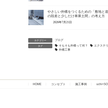
やさしい外構をつくるための「敷地と
の段差と少しだけ車庫土間」の考え方
2026年7月21日
ブログ
カテゴリー
そもそも外構って何？
エクステ
タグ
外構工事
HOME
コンセプト
施工事例
uchi+